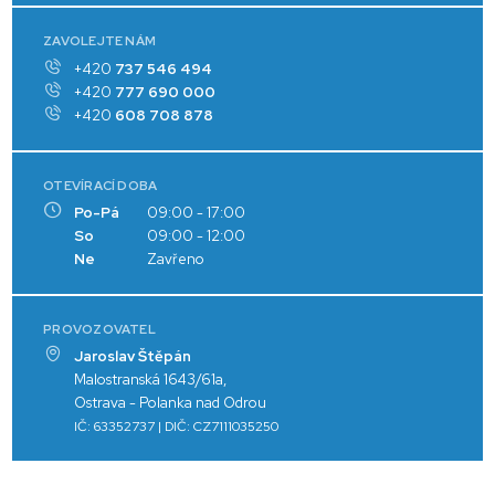
ZAVOLEJTE NÁM
+420
737 546 494
+420
777 690 000
+420
608 708 878
OTEVÍRACÍ DOBA
Po-Pá
09:00 - 17:00
So
09:00 - 12:00
Ne
Zavřeno
PROVOZOVATEL
Jaroslav Štěpán
Malostranská 1643/61a,
Ostrava - Polanka nad Odrou
IČ: 63352737 | DIČ: CZ7111035250