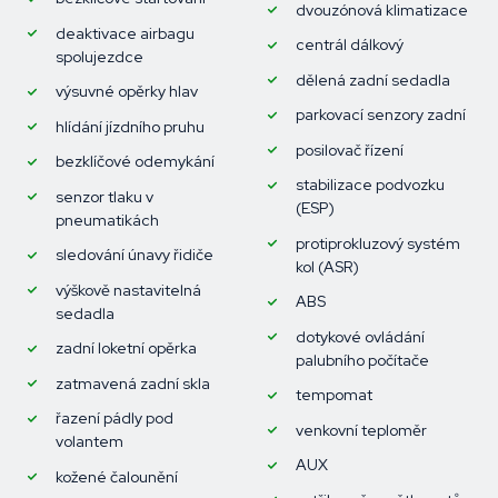
dvouzónová klimatizace
deaktivace airbagu
centrál dálkový
spolujezdce
dělená zadní sedadla
výsuvné opěrky hlav
parkovací senzory zadní
hlídání jízdního pruhu
posilovač řízení
bezklíčové odemykání
stabilizace podvozku
senzor tlaku v
(ESP)
pneumatikách
protiprokluzový systém
sledování únavy řidiče
kol (ASR)
výškově nastavitelná
ABS
sedadla
dotykové ovládání
zadní loketní opěrka
palubního počítače
zatmavená zadní skla
tempomat
řazení pádly pod
venkovní teploměr
volantem
AUX
kožené čalounění