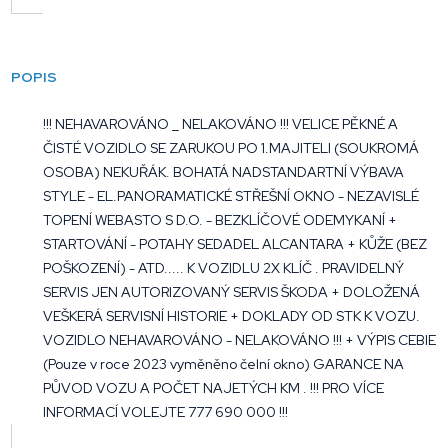
POPIS
!!! NEHAVAROVÁNO _ NELAKOVÁNO !!! VELICE PĚKNÉ A
ČISTÉ VOZIDLO SE ZARUKOU PO 1.MAJITELI (SOUKROMÁ
OSOBA) NEKUŘÁK. BOHATÁ NADSTANDARTNÍ VÝBAVA
STYLE - EL.PANORAMATICKÉ STŘEŠNÍ OKNO - NEZAVISLÉ
TOPENÍ WEBASTO S D.O. - BEZKLÍČOVÉ ODEMYKANÍ +
STARTOVÁNÍ - POTAHY SEDADEL ALCANTARA + KŮŽE (BEZ
POŠKOZENÍ) - ATD..... K VOZIDLU 2X KLÍČ . PRAVIDELNÝ
SERVIS JEN AUTORIZOVANÝ SERVIS ŠKODA + DOLOŽENÁ
VEŠKERÁ SERVISNÍ HISTORIE + DOKLADY OD STK K VOZU.
VOZIDLO NEHAVAROVÁNO - NELAKOVÁNO !!! + VÝPIS CEBIE
(Pouze v roce 2023 vyměněno čelní okno) GARANCE NA
PŮVOD VOZU A POČET NAJETÝCH KM . !!! PRO VÍCE
INFORMACÍ VOLEJTE 777 690 000 !!!