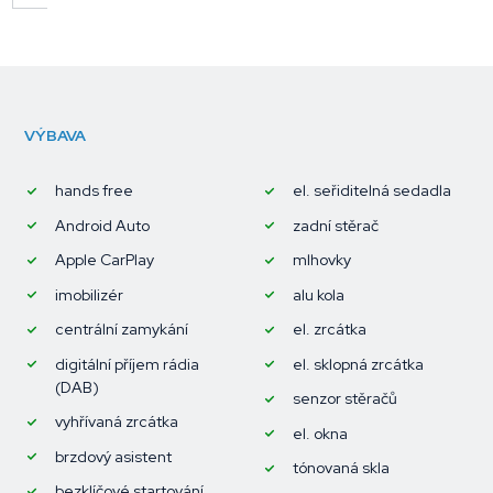
VÝBAVA
hands free
el. seřiditelná sedadla
Android Auto
zadní stěrač
Apple CarPlay
mlhovky
imobilizér
alu kola
centrální zamykání
el. zrcátka
digitální příjem rádia
el. sklopná zrcátka
(DAB)
senzor stěračů
vyhřívaná zrcátka
el. okna
brzdový asistent
tónovaná skla
bezklíčové startování