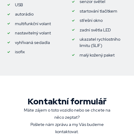
senzor světel
USB
startování tlačítkem
autorádio
střešní okno
multifunkční volant
zadní světla LED
nastavitelný volant
ukazatel rychlostního
vyhřívaná sedadla
limitu (SLIF)
isofix
malý kožený paket
Kontaktní formulář
Máte zájem o toto vozidlo nebo se chcete na
něco zeptat?
Pošlete nám zprávu a my Vás budeme
kontaktovat.