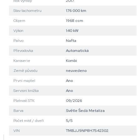
Rok výroby
2017
Stav tachometru
176 000 km
Objem
1968 ccm
Výkon
140 kW
Palivo
Nafta
Převodovka
Automatická
Karoserie
Kombi
Země původu
neuvedeno
První majitel
Ano
Servisní knížka
Ano
Platnost STK
09/2026
Barva
Světle Šedá Metalíza
Počet míst / dveří
5/5
VIN
TMBJJ9NP8H7542302