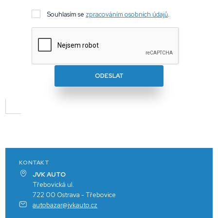
Souhlasím se
zpracováním osobních údajů
.
ODESLAT
KONTAKT
JVK AUTO
Třebovická ul.
722 00 Ostrava - Třebovice
autobazar@jvkauto.cz