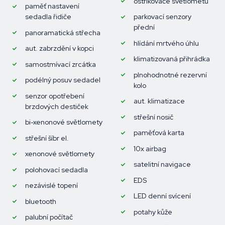
ostřikovače světlometů
paměť nastavení
sedadla řidiče
parkovací senzory
přední
panoramatická střecha
hlídání mrtvého úhlu
aut. zabrzdění v kopci
klimatizovaná přihrádka
samostmívací zrcátka
plnohodnotné rezervní
podélný posuv sedadel
kolo
senzor opotřebení
aut. klimatizace
brzdových destiček
střešní nosič
bi-xenonové světlomety
paměťová karta
střešní šíbr el.
10x airbag
xenonové světlomety
satelitní navigace
polohovací sedadla
EDS
nezávislé topení
LED denní svícení
bluetooth
potahy kůže
palubní počítač