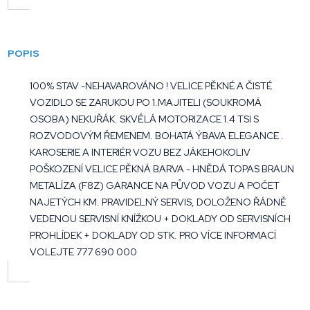
POPIS
100% STAV -NEHAVAROVÁNO ! VELICE PĚKNÉ A ČISTÉ
VOZIDLO SE ZARUKOU PO 1.MAJITELI (SOUKROMÁ
OSOBA) NEKUŘÁK. SKVĚLÁ MOTORIZACE 1.4 TSI S
ROZVODOVÝM ŘEMENEM. BOHATÁ ÝBAVA ELEGANCE .
KAROSERIE A INTERIÉR VOZU BEZ JÁKEHOKOLIV
POŠKOZENÍ VELICE PĚKNÁ BARVA - HNĚDÁ TOPAS BRAUN
METALÍZA (F8Z) GARANCE NA PŮVOD VOZU A POČET
NAJETÝCH KM. PRAVIDELNÝ SERVIS, DOLOŽENO ŘÁDNĚ
VEDENOU SERVISNÍ KNÍŽKOU + DOKLADY OD SERVISNÍCH
PROHLÍDEK + DOKLADY OD STK. PRO VÍCE INFORMACÍ
VOLEJTE 777 690 000