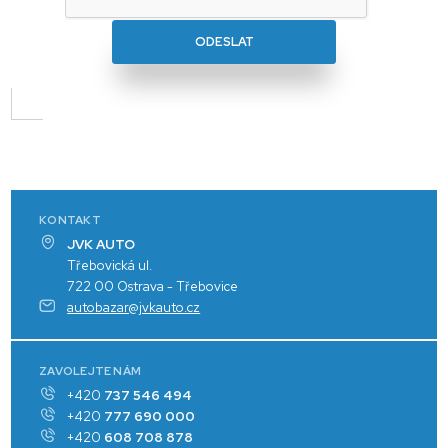
ODESLAT
KONTAKT
JVK AUTO
Třebovická ul.
722 00 Ostrava - Třebovice
autobazar@jvkauto.cz
ZAVOLEJTE NÁM
+420
737 546 494
+420
777 690 000
+420
608 708 878