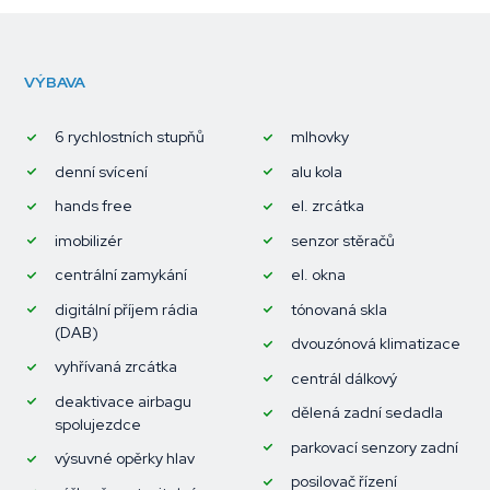
VÝBAVA
6 rychlostních stupňů
mlhovky
denní svícení
alu kola
hands free
el. zrcátka
imobilizér
senzor stěračů
centrální zamykání
el. okna
digitální příjem rádia
tónovaná skla
(DAB)
dvouzónová klimatizace
vyhřívaná zrcátka
centrál dálkový
deaktivace airbagu
dělená zadní sedadla
spolujezdce
parkovací senzory zadní
výsuvné opěrky hlav
posilovač řízení