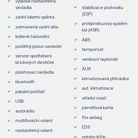
výškově nastavitelná
sedadla
stabilizace podvozku
(ESP)
zadní loketní opěrka
protiprokluzový systém
zatmavená zadní skla
kol (ASR)
kožené čalounění
ABS
podélný posuv sedadel
tempomat
senzor opotřebení
venkovní teploměr
brzdových destiček
AUX
polohovací sedadla
klimatizovaná přihrádka
bluetooth
aut. klimatizace
palubní počítač
střešní nosič
USB
paměťová karta
autorádio
10x airbag
multifunkční volant
EDS
nastavitelný volant
potahy kůže