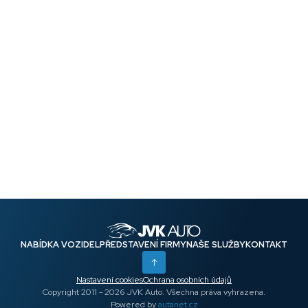
NABÍDKA VOZIDEL
PŘEDSTAVENÍ FIRMY
NAŠE SLUŽBY
KONTAKT
Nastavení cookies
Ochrana osobních údajů
Copyright 2011 - 2026 JVK Auto. Všechna práva vyhrazena.
Powered by
autanet.cz