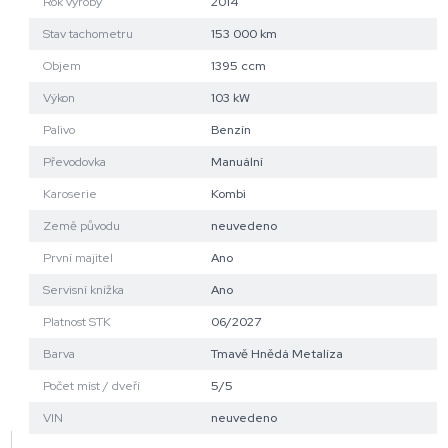
Rok výroby
2014
Stav tachometru
153 000 km
Objem
1395 ccm
Výkon
103 kW
Palivo
Benzín
Převodovka
Manuální
Karoserie
Kombi
Země původu
neuvedeno
První majitel
Ano
Servisní knížka
Ano
Platnost STK
06/2027
Barva
Tmavě Hnědá Metalíza
Počet míst / dveří
5/5
VIN
neuvedeno