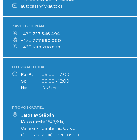
autobazar@jvkauto.cz
ZAVOLEJTE NÁM
+420
737 546 494
+420
777 690 000
+420
608 708 878
OTEVÍRACÍ DOBA
Po-Pá
09:00 - 17:00
So
09:00 - 12:00
Ne
Zavřeno
PROVOZOVATEL
Jaroslav Štěpán
Malostranská 1643/61a,
Ostrava - Polanka nad Odrou
IČ: 63352737 | DIČ: CZ7111035250