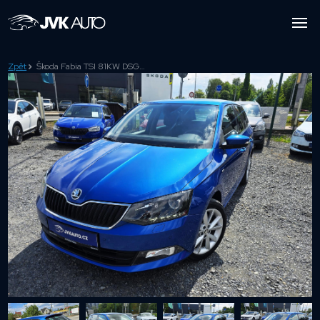
Zpět
Škoda Fabia TSI 81KW DSG KAMERA ACC 1Majit