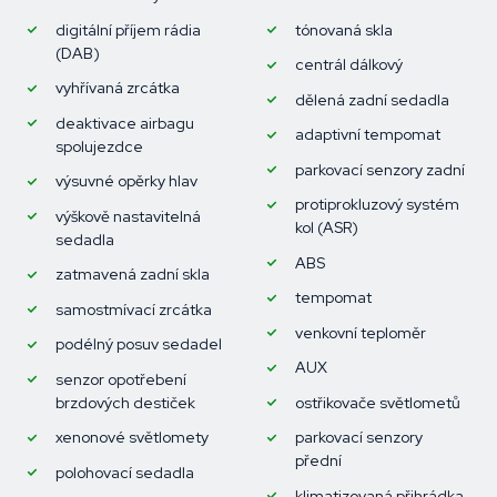
digitální příjem rádia
tónovaná skla
(DAB)
centrál dálkový
vyhřívaná zrcátka
dělená zadní sedadla
deaktivace airbagu
adaptivní tempomat
spolujezdce
parkovací senzory zadní
výsuvné opěrky hlav
protiprokluzový systém
výškově nastavitelná
kol (ASR)
sedadla
ABS
zatmavená zadní skla
tempomat
samostmívací zrcátka
venkovní teploměr
podélný posuv sedadel
AUX
senzor opotřebení
brzdových destiček
ostřikovače světlometů
xenonové světlomety
parkovací senzory
přední
polohovací sedadla
klimatizovaná přihrádka