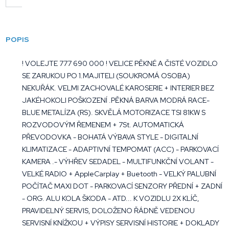
POPIS
! VOLEJTE 777 690 000 ! VELICE PĚKNÉ A ČISTÉ VOZIDLO
SE ZARUKOU PO 1.MAJITELI (SOUKROMÁ OSOBA)
NEKUŘÁK. VELMI ZACHOVALÉ KAROSERIE + INTERIER BEZ
JAKÉHOKOLI POŠKOZENÍ .PĚKNÁ BARVA MODRÁ RACE-
BLUE METALÍZA (RS). SKVĚLÁ MOTORIZACE TSI 81KW S
ROZVODOVÝM ŘEMENEM + 7St. AUTOMATICKÁ
PŘEVODOVKA - BOHATÁ VÝBAVA STYLE - DIGITALNÍ
KLIMATIZACE - ADAPTIVNÍ TEMPOMAT (ACC) - PARKOVACÍ
KAMERA .- VÝHŘEV SEDADEL - MULTIFUNKČNÍ VOLANT -
VELKÉ RADIO + AppleCarplay + Buetooth - VELKÝ PALUBNÍ
POČÍTAČ MAXI DOT - PARKOVACÍ SENZORY PŘEDNÍ + ZADNÍ
- ORG. ALU KOLA ŠKODA - ATD... K VOZIDLU 2X KLÍČ,
PRAVIDELNÝ SERVIS, DOLOŽENO ŘÁDNĚ VEDENOU
SERVISNÍ KNÍŽKOU + VÝPISY SERVISNÍ HISTORIE + DOKLADY