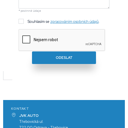
* povinné údaje
Souhlasím se
zpracováním osobních údajů
.
ODESLAT
KONTAKT
JVK AUTO
Třebovická ul.
722 00 Ostrava - Třebovice