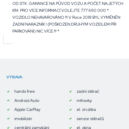
OD STK. GARANCE NA PŮVOD VOZU A POČET NAJETÝCH
KM. PRO VÍCE INFORMACÍ VOLEJTE 777 690 000 *
VOZIDLO NEHAVAROVÁNO !!! V Roce 2018 BYL VYMĚNĚN
ZADNÍ NARAZNÍK ! (POŠKOZEN DRUHÝM VOZIDLEM PŘI
PARKOVÁNÍ) NIC VÍCE !!! *
VÝBAVA
hands free
zadní stěrač
Android Auto
mlhovky
Apple CarPlay
el. zrcátka
imobilizér
senzor stěračů
centrální zamykání
el. okna