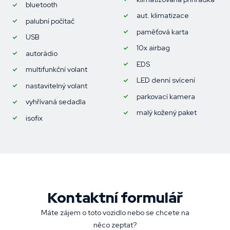
bluetooth
aut. klimatizace
palubní počítač
paměťová karta
USB
10x airbag
autorádio
EDS
multifunkční volant
LED denní svícení
nastavitelný volant
parkovací kamera
vyhřívaná sedadla
malý kožený paket
isofix
Kontaktní formulář
Máte zájem o toto vozidlo nebo se chcete na
něco zeptat?