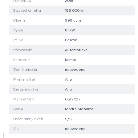
Rok výroby
2018
Stav tachometru
155 000 km
Objem
999 ccm
Výkon
81 kW
Palivo
Benzín
Převodovka
Automatická
Karoserie
Kombi
Země původu
neuvedeno
První majitel
Ano
Servisní knížka
Ano
Platnost STK
06/2027
Barva
Modrá Metalíza
Počet míst / dveří
5/5
VIN
neuvedeno